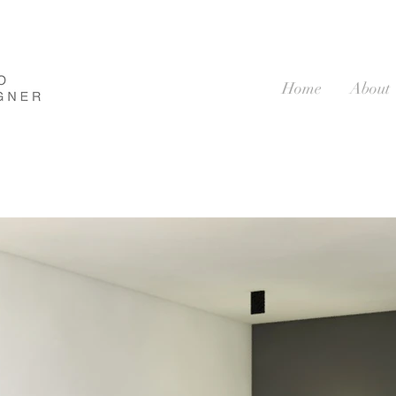
Home
About